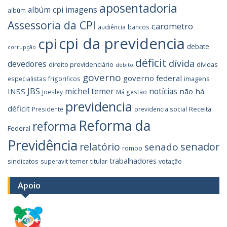
aposentadoria
albúm cpi imagens
albúm
Assessoria da CPI
carometro
audiência
bancos
cpi da previdencia
cpi
debate
corrupção
déficit
dívida
devedores
direito previdenciário
dívidas
débito
governo
governo federal
imagens
especialistas
frigorificos
JBS
michel temer
notícias
INSS
não há
Joesley
Má gestão
previdencia
déficit
Receita
Presidente
previdencia social
Reforma da
reforma
Federal
Previdência
relatório
senador
senado
rombo
trabalhadores
sindicatos
temer
titular
votação
superavit
Apoio