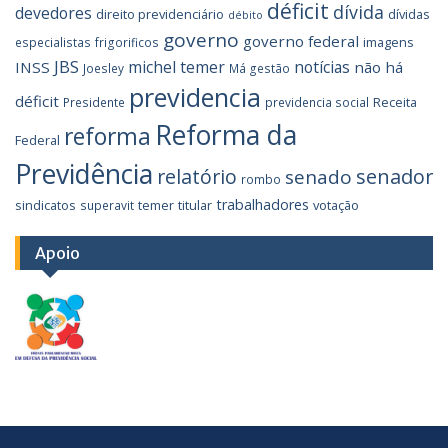
déficit
dívida
devedores
direito previdenciário
dívidas
débito
governo
governo federal
imagens
especialistas
frigorificos
JBS
michel temer
notícias
INSS
não há
Joesley
Má gestão
previdencia
déficit
Receita
Presidente
previdencia social
Reforma da
reforma
Federal
Previdência
relatório
senador
senado
rombo
trabalhadores
sindicatos
temer
titular
votação
superavit
Apoio