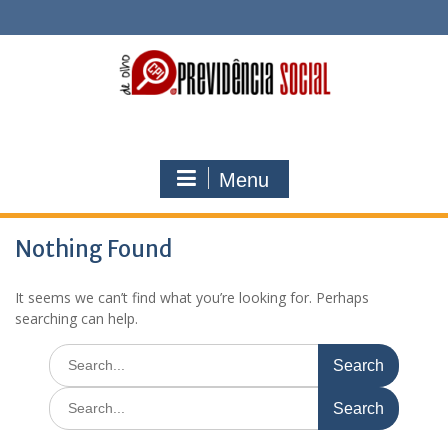
Skip
to
content
Menu
Nothing Found
It seems we can’t find what you’re looking for. Perhaps
searching can help.
Search
for:
Search
for: