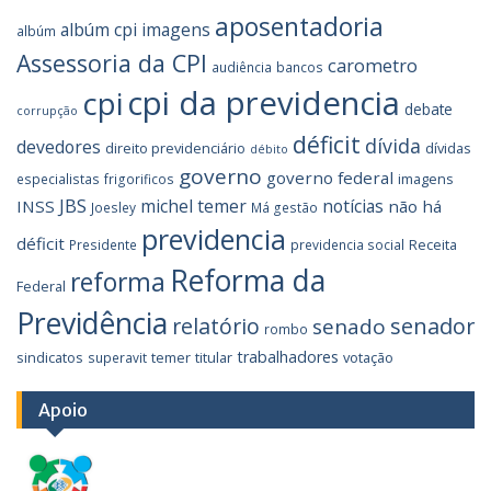
aposentadoria
albúm cpi imagens
albúm
Assessoria da CPI
carometro
audiência
bancos
cpi da previdencia
cpi
debate
corrupção
déficit
dívida
devedores
direito previdenciário
dívidas
débito
governo
governo federal
imagens
especialistas
frigorificos
JBS
michel temer
notícias
INSS
não há
Joesley
Má gestão
previdencia
déficit
Receita
Presidente
previdencia social
Reforma da
reforma
Federal
Previdência
relatório
senador
senado
rombo
trabalhadores
sindicatos
temer
titular
votação
superavit
Apoio