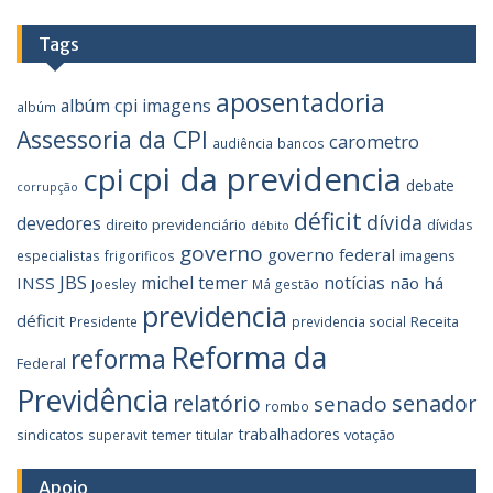
Tags
aposentadoria
albúm cpi imagens
albúm
Assessoria da CPI
carometro
audiência
bancos
cpi da previdencia
cpi
debate
corrupção
déficit
dívida
devedores
direito previdenciário
dívidas
débito
governo
governo federal
imagens
especialistas
frigorificos
JBS
michel temer
notícias
INSS
não há
Joesley
Má gestão
previdencia
déficit
Receita
Presidente
previdencia social
Reforma da
reforma
Federal
Previdência
relatório
senador
senado
rombo
trabalhadores
sindicatos
temer
titular
votação
superavit
Apoio